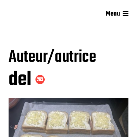
Menu
Les recettes de Delphine
Auteur/autrice
del
263