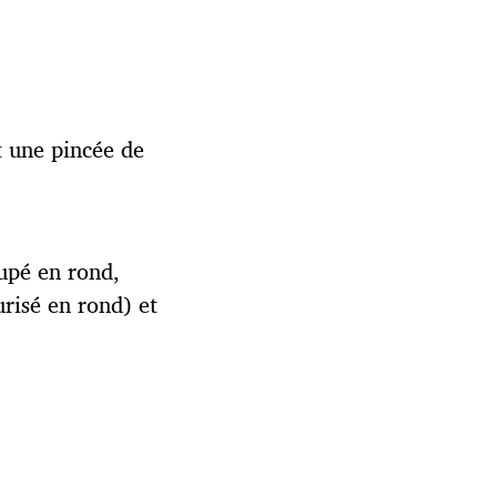
t une pincée de
oupé en rond,
urisé en rond) et