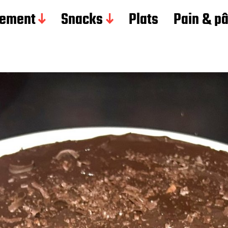
ement
Snacks
Plats
Pain & p