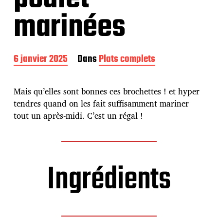
marinées
D
6 janvier 2025
Dans
Plats complets
a
t
e
Mais qu’elles sont bonnes ces brochettes ! et hyper
d
tendres quand on les fait suffisamment mariner
e
tout un après-midi. C’est un régal !
p
u
b
l
i
Ingrédients
c
a
t
i
o
n