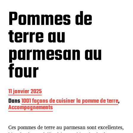
Pommes de
terre au
parmesan au
four
D
11 janvier 2025
a
Dans
1001 façons de cuisiner la pomme de terre
,
t
Accompagnements
e
d
e
p
Ces pommes de terre au parmesan sont excellentes,