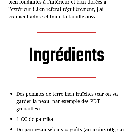
u
bien fondantes à l’intérieur et bien dorées à
b
l’extérieur ! J’en referai régulièrement, j’ai
l
vraiment adoré et toute la famille aussi !
i
c
a
t
i
Ingrédients
o
n
Des pommes de terre bien fraîches (car on va
garder la peau, par exemple des PDT
grenailles)
1 CC de paprika
Du parmesan selon vos goûts (au moins 60g car