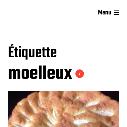
Menu
Les recettes de Delphine
Étiquette
moelleux
7