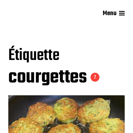
Menu
Les recettes de Delphine
Étiquette
courgettes
7