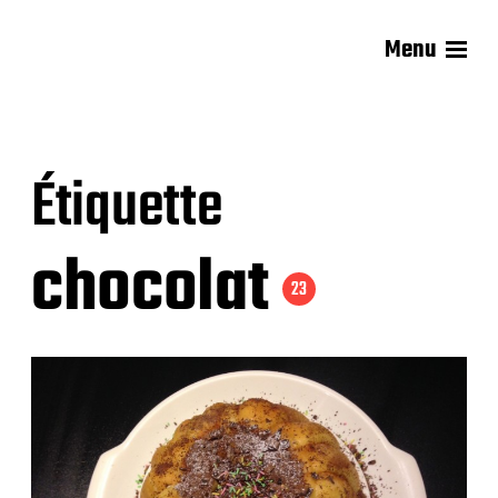
Menu
Les recettes de Delphine
Étiquette
chocolat
23