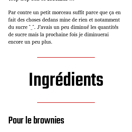
d
e
Par contre un petit morceau suffit parce que ça en
p
fait des choses dedans mine de rien et notamment
u
b
du sucre ^_^. J’avais un peu diminué les quantités
l
de sucre mais la prochaine fois je diminuerai
i
encore un peu plus.
c
a
t
i
o
Ingrédients
n
Pour le brownies