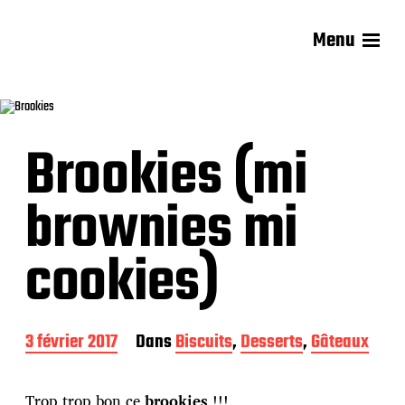
Menu
Les recettes de Delphine
Brookies (mi
brownies mi
cookies)
D
3 février 2017
Dans
Biscuits
,
Desserts
,
Gâteaux
a
t
e
Trop trop bon ce
brookies
!!!