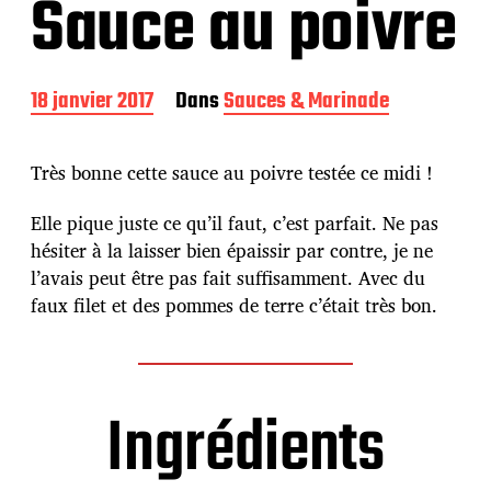
Sauce au poivre
D
18 janvier 2017
Dans
Sauces & Marinade
a
t
e
Très bonne cette sauce au poivre testée ce midi !
d
e
Elle pique juste ce qu’il faut, c’est parfait. Ne pas
p
hésiter à la laisser bien épaissir par contre, je ne
u
b
l’avais peut être pas fait suffisamment. Avec du
l
faux filet et des pommes de terre c’était très bon.
i
c
a
t
i
Ingrédients
o
n