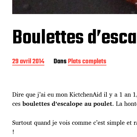
Boulettes d’esca
D
29 avril 2014
Dans
Plats complets
a
t
e
d
Dire que j’ai eu mon KictchenAid il y a 1 an 1
e
p
ces
boulettes d’escalope au poulet
. La hont
u
b
l
Surtout quand je vois comme c’est simple et ra
i
!
c