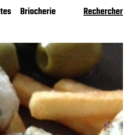
âtes
Briocherie
Rechercher