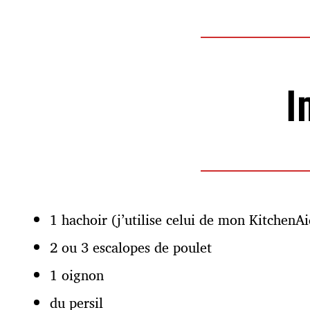
a
t
i
o
n
I
1 hachoir (j’utilise celui de mon Kitchen
2 ou 3 escalopes de poulet
1 oignon
du persil