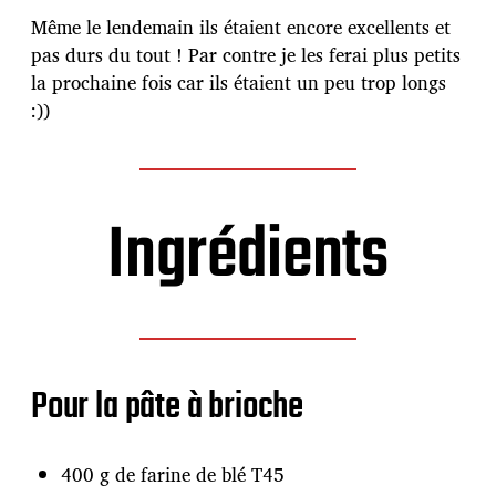
c
Même le lendemain ils étaient encore excellents et
a
t
pas durs du tout ! Par contre je les ferai plus petits
i
la prochaine fois car ils étaient un peu trop longs
o
:))
n
Ingrédients
Pour la pâte à brioche
400 g de farine de blé T45