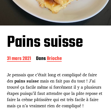
Pains suisse
D
31 mars 2021
Dans
Brioche
a
t
e
Je pensais que c’était long et compliqué de faire
d
des
pains suisse
mais en fait pas du tout ! J’ai
e
trouvé ça facile même si forcément il y a plusieurs
p
u
étapes puisqu’il faut attendre que la pâte repose et
b
faire la crème pâtissière qui est très facile à faire
l
mais ça n’a vraiment rien de compliqué !
i