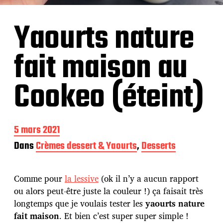
Yaourts nature
fait maison au
Cookeo (éteint)
D
5 mars 2021
a
Dans
Crèmes dessert & Yaourts
,
Desserts
t
e
d
Comme pour
la lessive
(ok il n’y a aucun rapport
e
p
ou alors peut-être juste la couleur !) ça faisait très
u
longtemps que je voulais tester les
yaourts nature
b
fait maison
. Et bien c’est super super simple !
l