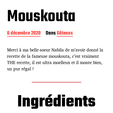
Mouskouta
D
6 décembre 2020
Dans
Gâteaux
a
t
e
Merci à ma belle-soeur Nabila de m’avoir donné la
d
recette de la fameuse mouskouta, c’est vraiment
e
THE recette, il est ultra moelleux et il monte bien,
p
u
un pur régal !
b
l
i
c
Ingrédients
a
t
i
o