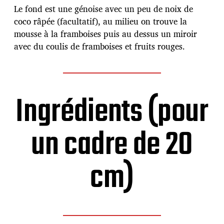
i
Le fond est une génoise avec un peu de noix de
c
a
coco râpée (facultatif), au milieu on trouve la
t
mousse à la framboises puis au dessus un miroir
i
avec du coulis de framboises et fruits rouges.
o
n
Ingrédients (pour
un cadre de 20
cm)