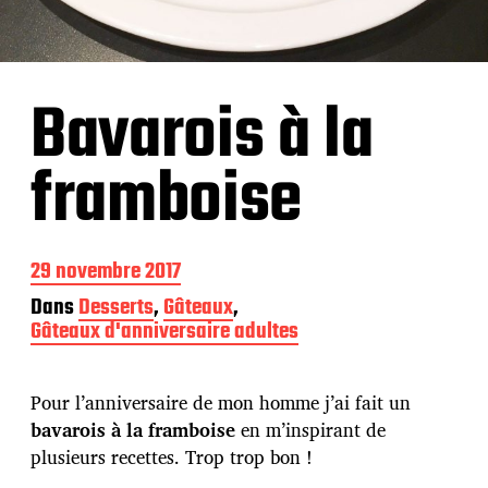
Bavarois à la
framboise
D
29 novembre 2017
a
Dans
Desserts
,
Gâteaux
,
t
Gâteaux d'anniversaire adultes
e
d
e
p
Pour l’anniversaire de mon homme j’ai fait un
u
bavarois à la framboise
en m’inspirant de
b
plusieurs recettes. Trop trop bon !
l