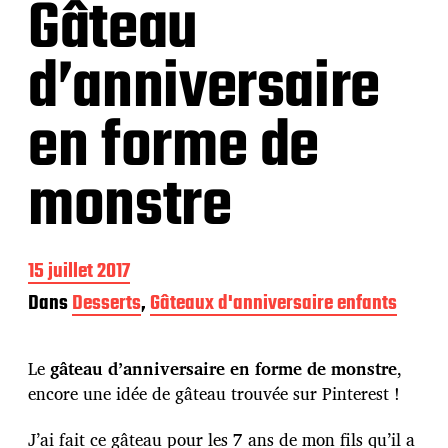
Gâteau
d’anniversaire
en forme de
monstre
D
15 juillet 2017
a
Dans
Desserts
,
Gâteaux d'anniversaire enfants
t
e
d
Le
gâteau d’anniversaire en forme de monstre
,
e
p
encore une idée de gâteau trouvée sur Pinterest !
u
b
J’ai fait ce gâteau pour les 7 ans de mon fils qu’il a