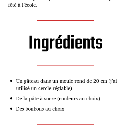
l
fêté à l’école.
i
c
a
t
i
Ingrédients
o
n
Un gâteau dans un moule rond de 20 cm (j’ai
utilisé un cercle réglable)
De la pâte à sucre (couleurs au choix)
Des bonbons au choix