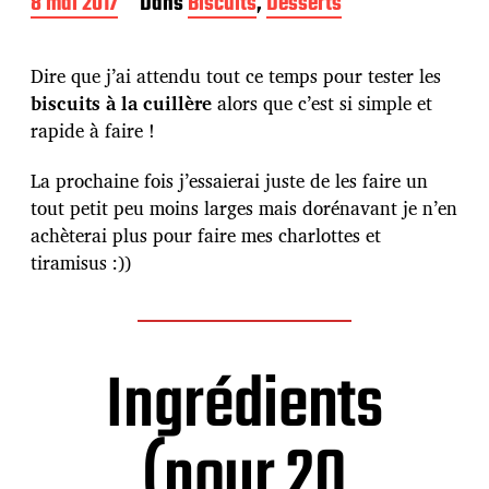
D
8 mai 2017
Dans
Biscuits
,
Desserts
a
t
e
Dire que j’ai attendu tout ce temps pour tester les
d
biscuits à la cuillère
alors que c’est si simple et
e
rapide à faire !
p
u
b
La prochaine fois j’essaierai juste de les faire un
l
tout petit peu moins larges mais dorénavant je n’en
i
achèterai plus pour faire mes charlottes et
c
tiramisus :))
a
t
i
o
n
Ingrédients
(pour 20