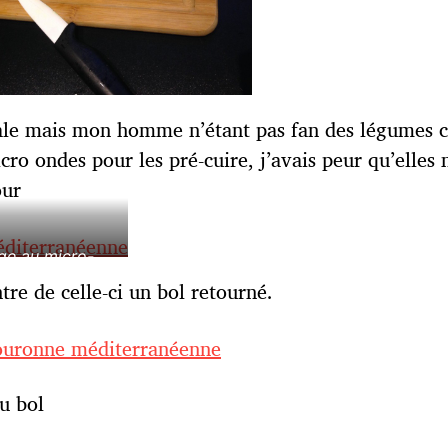
inale mais mon homme n’étant pas fan des légumes c
ro ondes pour les pré-cuire, j’avais peur qu’elles 
our
ge au micro-
 5 mn
tre de celle-ci un bol retourné.
u bol