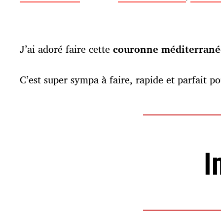
a
t
e
d
J’ai adoré faire cette
couronne méditerran
e
p
u
C’est super sympa à faire, rapide et parfait pou
b
l
i
c
a
t
i
I
o
n