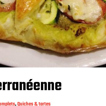
erranéenne
complets
,
Quiches & tartes