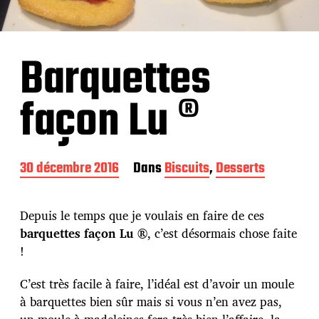
Barquettes
façon Lu ®
D
30 décembre 2016
Dans
Biscuits
,
Desserts
a
t
e
Depuis le temps que je voulais en faire de ces
d
barquettes façon Lu ®
, c’est désormais chose faite
e
!
p
u
b
C’est très facile à faire, l’idéal est d’avoir un moule
l
à barquettes bien sûr mais si vous n’en avez pas,
i