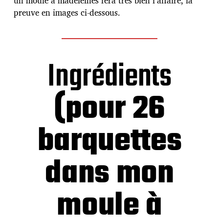
un moule à madeleines fera très bien l’affaire, la
c
preuve en images ci-dessous.
a
t
i
o
n
Ingrédients
(pour 26
barquettes
dans mon
moule à