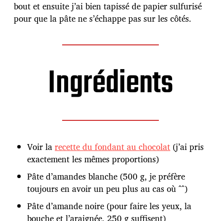
c
bout et ensuite j’ai bien tapissé de papier sulfurisé
a
pour que la pâte ne s’échappe pas sur les côtés.
t
i
o
n
Ingrédients
Voir la
recette du fondant au chocolat
(j’ai pris
exactement les mêmes proportions)
Pâte d’amandes blanche (500 g, je préfère
toujours en avoir un peu plus au cas où ^^)
Pâte d’amande noire (pour faire les yeux, la
bouche et l’araignée, 250 g suffisent)