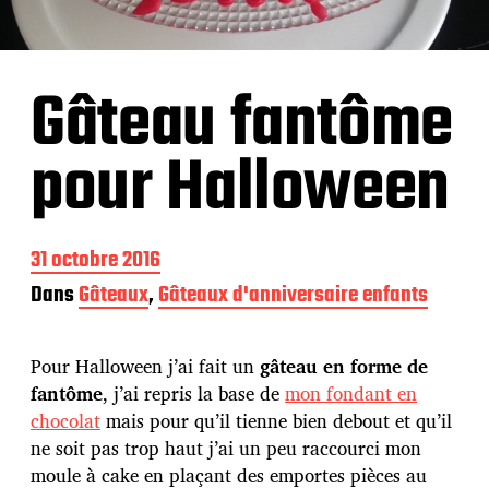
Gâteau fantôme
pour Halloween
D
31 octobre 2016
a
Dans
Gâteaux
,
Gâteaux d'anniversaire enfants
t
e
d
Pour Halloween j’ai fait un
gâteau en forme de
e
p
fantôme
, j’ai repris la base de
mon fondant en
u
chocolat
mais pour qu’il tienne bien debout et qu’il
b
ne soit pas trop haut j’ai un peu raccourci mon
l
moule à cake en plaçant des emportes pièces au
i