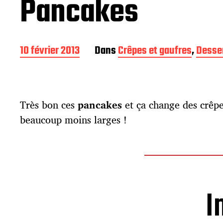
Pancakes
D
10 février 2013
Dans
Crêpes et gaufres
,
Desse
a
t
e
d
Très bon ces
pancakes
et ça change des crêpe
e
p
beaucoup moins larges !
u
b
l
i
c
a
I
t
i
o