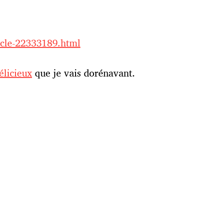
icle-22333189.html
élicieux
que je vais dorénavant.
Gâteau de r
Qui suis-je ?
Pour 
ème par
Anders Norén