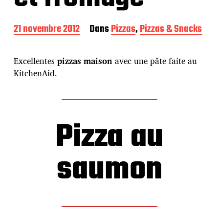
D
21 novembre 2012
Dans
Pizzas
,
Pizzas & Snacks
a
t
e
Excellentes
pizzas maison
avec une pâte faite au
d
KitchenAid.
e
p
u
b
l
Pizza au
i
c
a
saumon
t
i
o
n