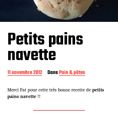
Petits pains
navette
D
11 novembre 2012
Dans
Pain & pâtes
a
t
e
Merci Fat pour cette très bonne recette de
petits
d
pains navette
!!
e
p
u
b