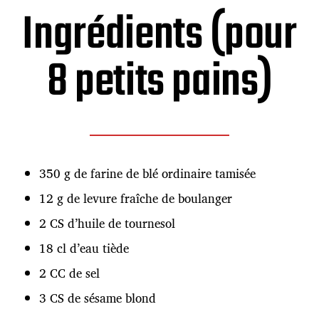
l
Ingrédients (pour
i
c
a
8 petits pains)
t
i
o
n
350 g de farine de blé ordinaire tamisée
12 g de levure fraîche de boulanger
2 CS d’huile de tournesol
18 cl d’eau tiède
2 CC de sel
3 CS de sésame blond