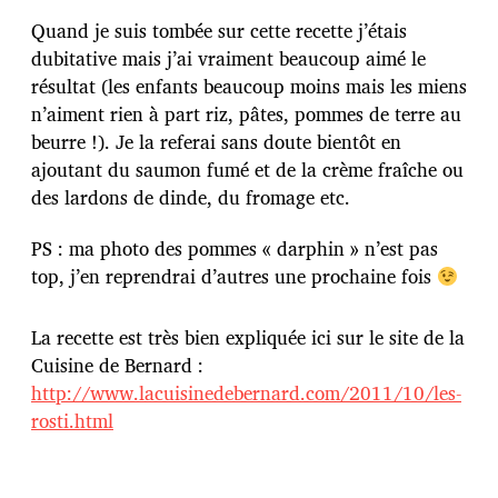
l
Quand je suis tombée sur cette recette j’étais
i
dubitative mais j’ai vraiment beaucoup aimé le
c
a
résultat (les enfants beaucoup moins mais les miens
t
n’aiment rien à part riz, pâtes, pommes de terre au
i
beurre !). Je la referai sans doute bientôt en
o
ajoutant du saumon fumé et de la crème fraîche ou
n
des lardons de dinde, du fromage etc.
PS : ma photo des pommes « darphin » n’est pas
top, j’en reprendrai d’autres une prochaine fois
La recette est très bien expliquée ici sur le site de la
Cuisine de Bernard :
http://www.lacuisinedebernard.com/2011/10/les-
rosti.html