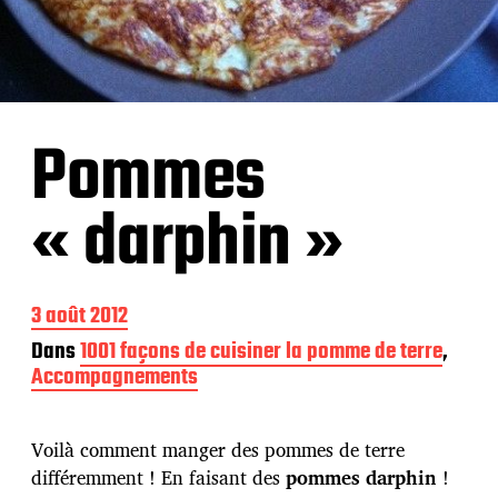
Pommes
« darphin »
D
3 août 2012
a
Dans
1001 façons de cuisiner la pomme de terre
,
t
Accompagnements
e
d
e
p
Voilà comment manger des pommes de terre
u
différemment ! En faisant des
pommes darphin
!
b