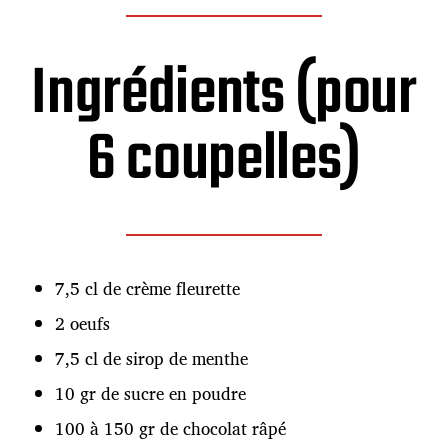
i
c
a
Ingrédients (pour
t
i
o
n
6 coupelles)
7,5 cl de crème fleurette
2 oeufs
7,5 cl de sirop de menthe
10 gr de sucre en poudre
100 à 150 gr de chocolat râpé