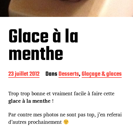
Glace à la
menthe
D
23 juillet 2012
Dans
Desserts
,
Glaçage & glaces
a
t
e
Trop trop bonne et vraiment facile à faire cette
d
glace à la menthe
!
e
p
Par contre mes photos ne sont pas top, j’en referai
u
b
d’autres prochainement
l