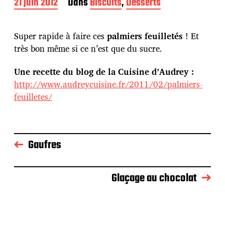
D
21 juin 2012
Dans
Biscuits
,
Desserts
a
t
e
Super rapide à faire ces
palmiers feuilletés
! Et
d
très bon même si ce n’est que du sucre.
e
p
Une recette du blog de la Cuisine d’Audrey :
u
b
http://www.audreycuisine.fr/2011/02/palmiers-
l
feuilletes/
i
c
a
t
i
Gaufres
o
n
Glaçage au chocolat