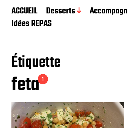
Les recettes de Delphine
ACCUEIL
Desserts
Accompagn
Idées REPAS
Étiquette
feta
1