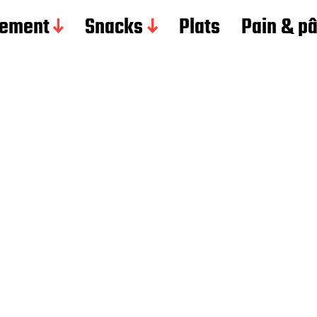
ement
Snacks
Plats
Pain & p