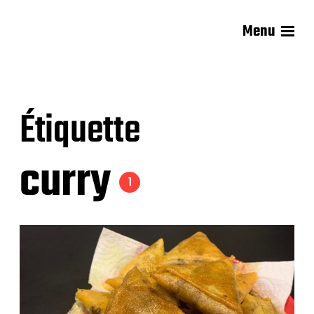
Menu
Les recettes de Delphine
Étiquette
curry
1