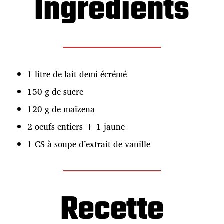
Ingrédients
t
i
o
n
1 litre de lait demi-écrémé
150 g de sucre
120 g de maïzena
2 oeufs entiers + 1 jaune
1 CS à soupe d’extrait de vanille
Recette