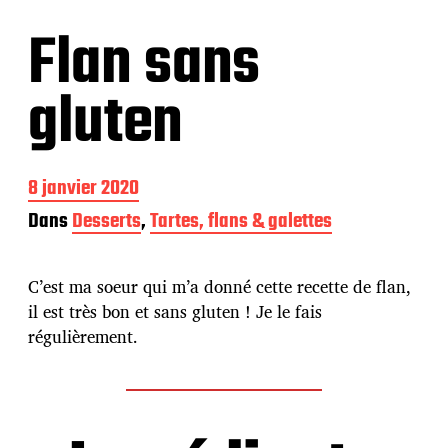
Flan sans
gluten
D
8 janvier 2020
a
Dans
Desserts
,
Tartes, flans & galettes
t
e
d
C’est ma soeur qui m’a donné cette recette de flan,
e
p
il est très bon et sans gluten ! Je le fais
u
régulièrement.
b
l
i
c
a