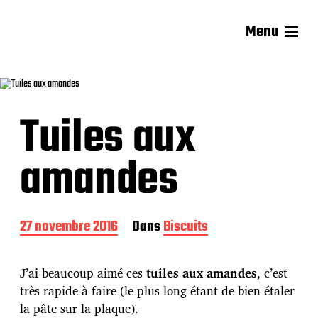
Menu
Les recettes de Delphine
Tuiles aux
amandes
D
27 novembre 2016
Dans
Biscuits
a
t
e
J’ai beaucoup aimé ces
tuiles aux amandes
, c’est
d
très rapide à faire (le plus long étant de bien étaler
e
la pâte sur la plaque).
p