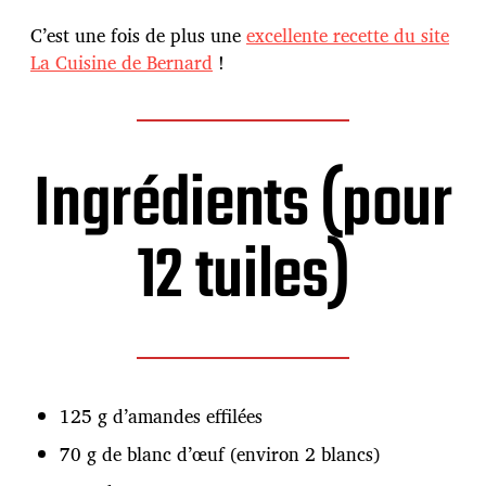
u
b
C’est une fois de plus une
excellente recette du site
l
La Cuisine de Bernard
!
i
c
a
t
i
Ingrédients (pour
o
n
12 tuiles)
125 g d’amandes effilées
70 g de blanc d’œuf (environ 2 blancs)