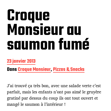
Croque
Monsieur au
saumon fumé
D
23 janvier 2013
a
Dans
Croque Monsieur
,
Pizzas & Snacks
t
e
d
J’ai trouvé ça très bon, avec une salade verte c’est
e
p
parfait, mais les enfants n’ont pas aimé le gruyère
u
gratiné par dessus du coup ils ont tout ouvert et
b
mangé le saumon à l’intérieur !
l
i