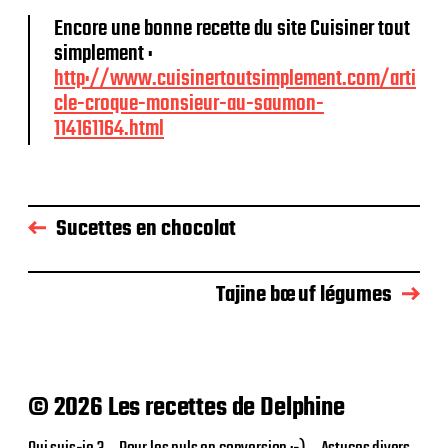
c
Encore une bonne recette du site Cuisiner tout
a
simplement :
t
http://www.cuisinertoutsimplement.com/arti
i
o
cle-croque-monsieur-au-saumon-
n
114161164.html
Sucettes en chocolat
Tajine bœuf légumes
© 2026 Les recettes de Delphine