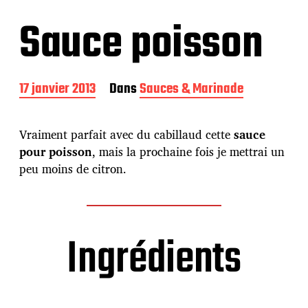
Sauce poisson
D
17 janvier 2013
Dans
Sauces & Marinade
a
t
e
Vraiment parfait avec du cabillaud cette
sauce
d
pour poisson
, mais la prochaine fois je mettrai un
e
peu moins de citron.
p
u
b
l
i
Ingrédients
c
a
t
i
o