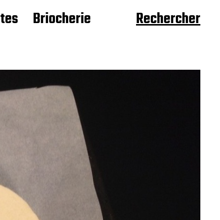
âtes
Briocherie
Rechercher