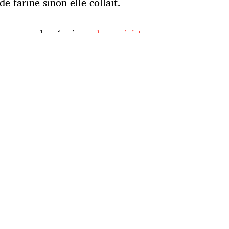
e farine sinon elle collait.
e un peu plus épaisse :
les voici !
za-kitchenaid/
Tagliatelles