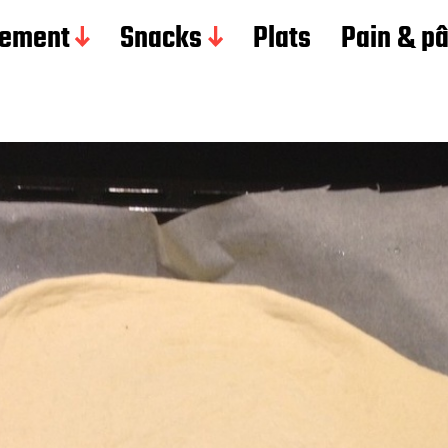
ement
Snacks
Plats
Pain & p