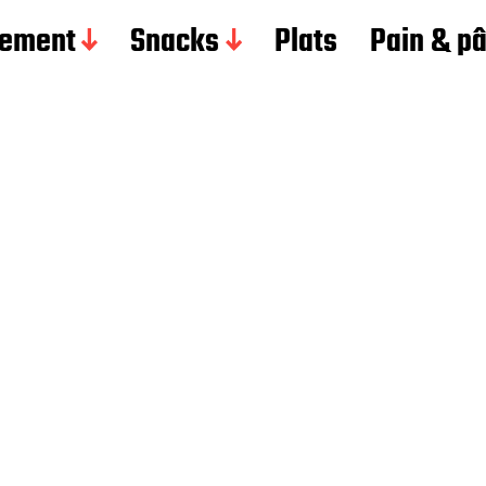
ement
Snacks
Plats
Pain & p