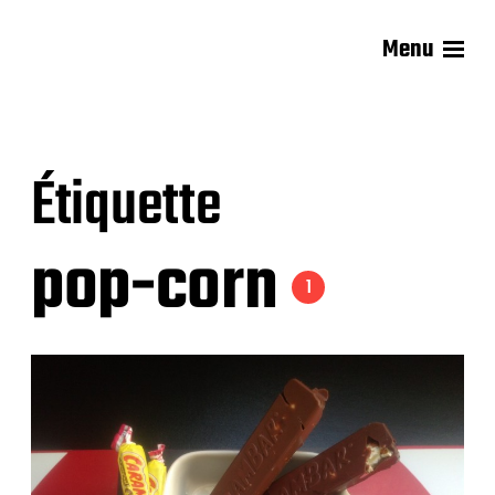
Menu
Les recettes de Delphine
Étiquette
pop-corn
1